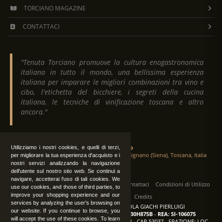
TORCIANO MAGAZINE
CONTATTACI
"Tenuta Torciano promuove la cultura enogastronomica
italiana in tutto il mondo, una bellissima esperienza
italiana per imparare le migliori combinazioni tra vino e
cibo, l'etichetta del bicchiere, i segreti della cucina
italiana, le tecniche di vinificazione toscana e altro
ancora."
Tenuta Torciano
Utilizziamo i nostri cookies, e quelli di terzi,
Via Crocetta 16, Loc. Ulignano 53037 San Gimignano (Siena), Toscana, Italia
per migliorare la tua esperienza d'acquisto e i
nostri servizi analizzando la navigazione
dell'utente sul nostro sito web. Se continui a
navigare, accetterai l'uso di tali cookies. We
Tutti i diritti sono riservati
|
Operatori
Contattaci
Condizioni di Utilizzo
use our cookies, and those of third parties, to
improve your shopping experience and our
Privacy
Albo Fornitori
Credits
services by analyzing the user's browsing on
TENUTA TORCIANO AZIENDA AGRICOLA GIACHI PIERLUIGI
our website. If you continue to browse, you
P.IVA: IT00375840527
-
C.F.: GCHPLG62C30H875B
-
REA: SI-106075
will accept the use of these cookies. To learn
Sede: SAN GIMIGNANO (SI) - VIA CROCETTA 18 - CAP 53037 - FRAZIONE: LOC