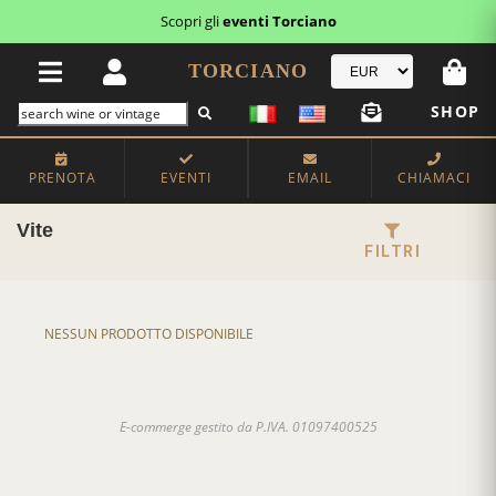
Scopri gli
eventi Torciano
TORCIANO
SHOP
PRENOTA
EVENTI
EMAIL
CHIAMACI
Vite
FILTRI
NESSUN PRODOTTO DISPONIBILE
E-commerge gestito da P.IVA. 01097400525