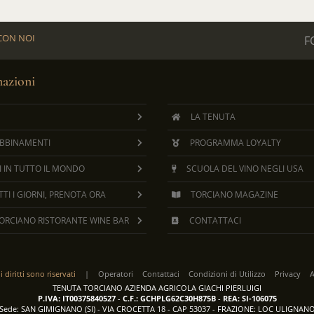
CON NOI
F
mazioni
LA TENUTA
ABBINAMENTI
PROGRAMMA LOYALTY
I IN TUTTO IL MONDO
SCUOLA DEL VINO NEGLI USA
TI I GIORNI, PRENOTA ORA
TORCIANO MAGAZINE
ORCIANO RISTORANTE WINE BAR
CONTATTACI
 i diritti sono riservati
|
Operatori
Contattaci
Condizioni di Utilizzo
Privacy
A
TENUTA TORCIANO AZIENDA AGRICOLA GIACHI PIERLUIGI
P.IVA: IT00375840527
-
C.F.: GCHPLG62C30H875B
-
REA: SI-106075
Sede: SAN GIMIGNANO (SI) - VIA CROCETTA 18 - CAP 53037 - FRAZIONE: LOC ULIGNAN