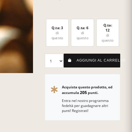
Q.ta:
Q.ta: 3
Q.ta: 6
12
di
di
di
questo
questo
questo
AGGIUNGI AL CARRELLO
Acquista questo prodotto, ed
205
accumula
punti.
Entra nel nostro programma
fedeltà per guadagnare altri
punti! Registrati!