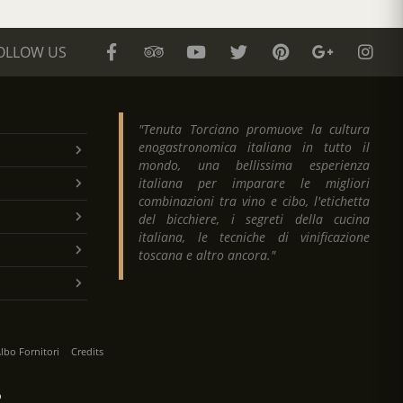
OLLOW US
"Tenuta Torciano promuove la cultura
enogastronomica italiana in tutto il
mondo, una bellissima esperienza
italiana per imparare le migliori
combinazioni tra vino e cibo, l'etichetta
del bicchiere, i segreti della cucina
italiana, le tecniche di vinificazione
toscana e altro ancora."
lbo Fornitori
Credits
O