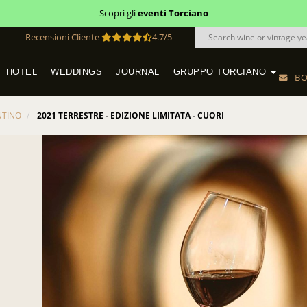
Scopri gli
eventi Torciano
Recensioni Cliente
4.7/5
HOTEL
WEDDINGS
JOURNAL
GRUPPO TORCIANO
BO
VINEYARD WEDDINGS IN TUSCANY
SAN QUIRICO IN SAN GIMIGNANO
HOTEL TORCIANO "VECCHIO ASILO"
NTINO
2021 TERRESTRE - EDIZIONE LIMITATA - CUORI