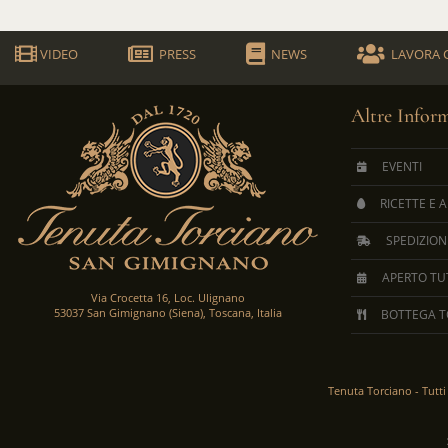
VIDEO
PRESS
NEWS
LAVORA 
Altre Infor
EVENTI
RICETTE E 
SPEDIZION
APERTO TUT
Via Crocetta 16, Loc. Ulignano
53037 San Gimignano (Siena), Toscana, Italia
BOTTEGA T
Tenuta Torciano -
Tutti