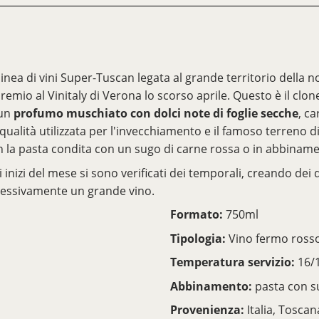
 linea di vini Super-Tuscan legata al grande territorio della n
remio al Vinitaly di Verona lo scorso aprile. Questo è il clon
 un
profumo muschiato con dolci note di foglie secche
, ca
ualità utilizzata per l'invecchiamento e il famoso terreno di
n la pasta condita con un sugo di carne rossa o in abbinamen
inizi del mese si sono verificati dei temporali, creando dei d
lessivamente un grande vino.
Formato:
750ml
Tipologia:
Vino fermo ross
Temperatura servizio:
16/1
Abbinamento:
pasta con su
Provenienza:
Italia, Toscan