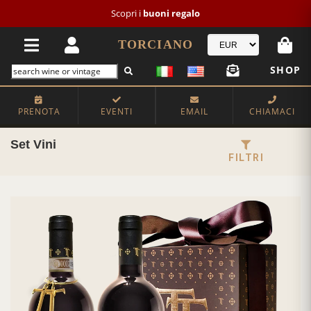
Nuovo cliente?
NEW2026
-20€
TORCIANO
SHOP
PRENOTA
EVENTI
EMAIL
CHIAMACI
Set Vini
FILTRI