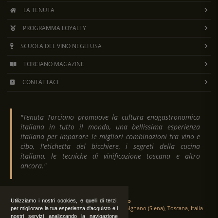
LA TENUTA
PROGRAMMA LOYALTY
SCUOLA DEL VINO NEGLI USA
TORCIANO MAGAZINE
CONTATTACI
"Tenuta Torciano promuove la cultura enogastronomica
italiana in tutto il mondo, una bellissima esperienza
italiana per imparare le migliori combinazioni tra vino e
cibo, l'etichetta del bicchiere, i segreti della cucina
italiana, le tecniche di vinificazione toscana e altro
ancora."
Tenuta Torciano
Utilizziamo i nostri cookies, e quelli di terzi,
Via Crocetta 16, Loc. Ulignano 53037 San Gimignano (Siena), Toscana, Italia
per migliorare la tua esperienza d'acquisto e i
nostri servizi analizzando la navigazione