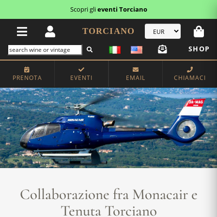
Scopri gli
eventi Torciano
TORCIANO
SHOP
PRENOTA
EVENTI
EMAIL
CHIAMACI
Collaborazione fra Monacair e
Tenuta Torciano