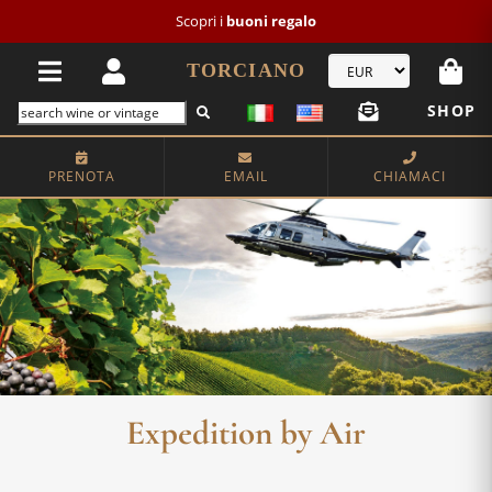
Scopri i
buoni regalo
TORCIANO
SHOP
PRENOTA
EMAIL
CHIAMACI
Expedition by Air