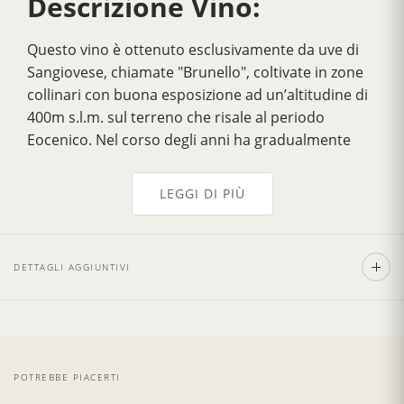
Descrizione Vino:
Questo vino è ottenuto esclusivamente da uve di
Sangiovese, chiamate "Brunello", coltivate in zone
collinari con buona esposizione ad un’altitudine di
400m s.l.m. sul terreno che risale al periodo
Eocenico. Nel corso degli anni ha gradualmente
acquisito maggior fragranza, più sapore vellutato,
una maggiore armonia e un
delicato bouquet
LEGGI DI PIÙ
intenso e fruttato
. Il suo colore è di un rosso
rubino intenso che tende al granato con
l'invecchiamento. Ha una
forte personalità con un
DETTAGLI AGGIUNTIVI
gusto secco, pieno, morbido e ben equilibrato
.
Ottimo con piatti a base di pasta farcita con salse
fatte dal cinghiale e con la carne di pollame o gli
arrosti come la bistecca alla fiorentina. Inoltre
eccezionalmente buono con i formaggi piccanti.
POTREBBE PIACERTI