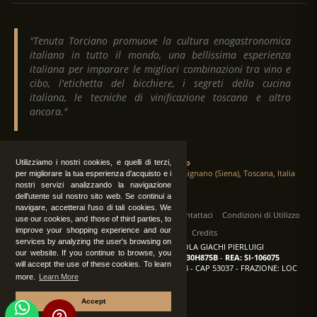
"Tenuta Torciano promuove la cultura enogastronomica
italiana in tutto il mondo, una bellissima esperienza
italiana per imparare le migliori combinazioni tra vino e
cibo, l'etichetta del bicchiere, i segreti della cucina
italiana, le tecniche di vinificazione toscana e altro
ancora."
Tenuta Torciano
Utilizziamo i nostri cookies, e quelli di terzi,
Via Crocetta 16, Loc. Ulignano 53037 San Gimignano (Siena), Toscana, Italia
per migliorare la tua esperienza d'acquisto e i
nostri servizi analizzando la navigazione
dell'utente sul nostro sito web. Se continui a
navigare, accetterai l'uso di tali cookies. We
Tutti i diritti sono riservati
|
Operatori
Contattaci
Condizioni di Utilizzo
use our cookies, and those of third parties, to
improve your shopping experience and our
Privacy
Albo Fornitori
Credits
services by analyzing the user's browsing on
TENUTA TORCIANO AZIENDA AGRICOLA GIACHI PIERLUIGI
our website. If you continue to browse, you
P.IVA: IT00375840527
-
C.F.: GCHPLG62C30H875B
-
REA: SI-106075
will accept the use of these cookies. To learn
Sede: SAN GIMIGNANO (SI) - VIA CROCETTA 18 - CAP 53037 - FRAZIONE: LOC
more.
Learn More
ULIGNANO
Accept