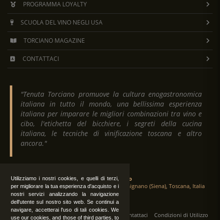
PROGRAMMA LOYALTY
SCUOLA DEL VINO NEGLI USA
TORCIANO MAGAZINE
CONTATTACI
"Tenuta Torciano promuove la cultura enogastronomica
italiana in tutto il mondo, una bellissima esperienza
italiana per imparare le migliori combinazioni tra vino e
cibo, l'etichetta del bicchiere, i segreti della cucina
italiana, le tecniche di vinificazione toscana e altro
ancora."
Tenuta Torciano
Utilizziamo i nostri cookies, e quelli di terzi,
Via Crocetta 16, Loc. Ulignano 53037 San Gimignano (Siena), Toscana, Italia
per migliorare la tua esperienza d'acquisto e i
nostri servizi analizzando la navigazione
dell'utente sul nostro sito web. Se continui a
navigare, accetterai l'uso di tali cookies. We
Tutti i diritti sono riservati
|
Operatori
Contattaci
Condizioni di Utilizzo
use our cookies, and those of third parties, to