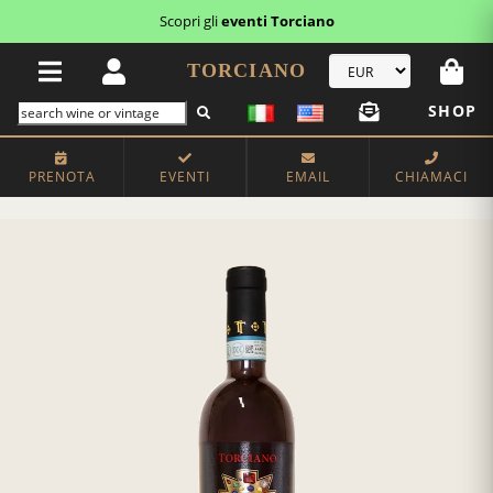
Scopri gli
eventi Torciano
TORCIANO
SHOP
PRENOTA
EVENTI
EMAIL
CHIAMACI