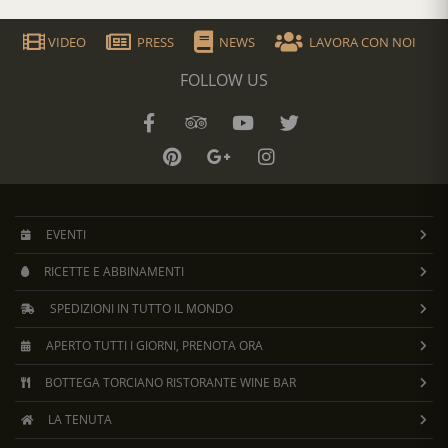
aromatica e struttura. Questo uvaggio, unito alla
lunga maturazione, conferisce al Vin Santo una
VIDEO
PRESS
NEWS
LAVORA CON NOI
personalità unica, fatta di equilibrio, eleganza e
profondi legami con la tradizione toscana.
FOLLOW US
EVENTI
RICETTE E ABBINAMENTI
SPEDIZIONI IN TUTTO IL MONDO
APERTO TUTTI I GIORNI, PRENOTA ORA
BOTTEGA TORCIANO RISTORANTE WINE BAR
LA TENUTA