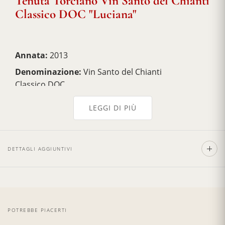
Tenuta Torciano Vin Santo del Chianti
Classico DOC "Luciana"
Annata:
2013
Denominazione:
Vin Santo del Chianti
Classico DOC
Uvaggio:
trebbiano, malvasia bianca
LEGGI DI PIÙ
Alcol:
15.5%
Invecchiamento:
più di 3 anni
DETTAGLI AGGIUNTIVI
Formato:
500ml
Tipologia:
Vino da dessert
Temperatura di servizio:
16/18 °C
POTREBBE PIACERTI
Abbinamento:
Pasticceria secca, dolci e cantuccini