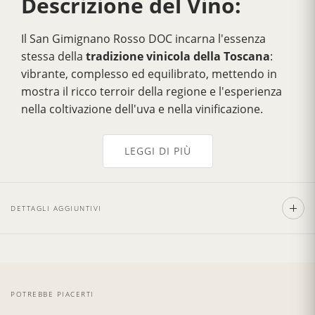
Descrizione del Vino:
Il San Gimignano Rosso DOC incarna l'essenza
stessa della
tradizione vinicola della Toscana
:
vibrante, complesso ed equilibrato, mettendo in
mostra il ricco terroir della regione e l'esperienza
nella coltivazione dell'uva e nella vinificazione.
Il colore è un luminoso rosso rubino, con un aroma
ampio ed elegante. Il
sapore è denso, potente
e
LEGGI DI PIÙ
presenta un notevole potenziale di
invecchiamento.
Gli abbinamenti ideali includono piatti di
pasta,
DETTAGLI AGGIUNTIVI
carni rosse, arrosti, formaggi
a media
stagionatura e cacciagione, in particolare cinghiale
in umido. I vini rossi di San Gimignano sono
apprezzati in tutto il mondo
per la loro qualità e
personalità. Sono vini versatili che possono essere
POTREBBE PIACERTI
apprezzati da soli o abbinati a una varietà di piatti.