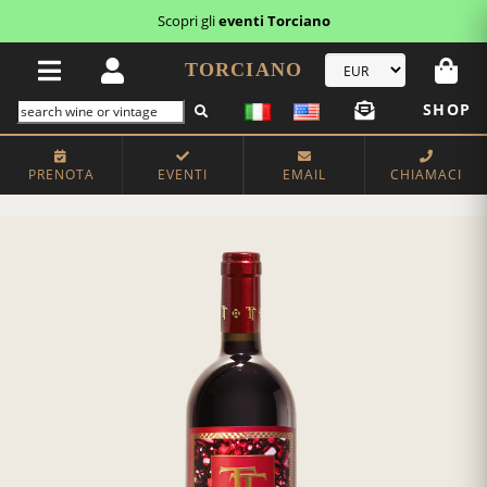
Scopri gli
eventi Torciano
TORCIANO
SHOP
PRENOTA
EVENTI
EMAIL
CHIAMACI