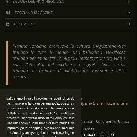
SCUOLA DEL VINO NEGLI USA
TORCIANO MAGAZINE
CONTATTACI
"Tenuta Torciano promuove la cultura enogastronomica
italiana in tutto il mondo, una bellissima esperienza
italiana per imparare le migliori combinazioni tra vino e
cibo, l'etichetta del bicchiere, i segreti della cucina
italiana, le tecniche di vinificazione toscana e altro
ancora."
Tenuta Torciano
Utilizziamo i nostri cookies, e quelli di terzi,
Via Crocetta 16, Loc. Ulignano 53037 San Gimignano (Siena), Toscana, Italia
per migliorare la tua esperienza d'acquisto e i
nostri servizi analizzando la navigazione
dell'utente sul nostro sito web. Se continui a
navigare, accetterai l'uso di tali cookies. We
Tutti i diritti sono riservati
|
Operatori
Contattaci
Condizioni di Utilizzo
use our cookies, and those of third parties, to
improve your shopping experience and our
Privacy
Albo Fornitori
Credits
services by analyzing the user's browsing on
TENUTA TORCIANO AZIENDA AGRICOLA GIACHI PIERLUIGI