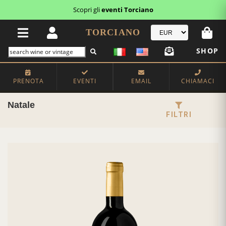
Scopri gli
eventi Torciano
TORCIANO
SHOP
PRENOTA
EVENTI
EMAIL
CHIAMACI
Natale
FILTRI