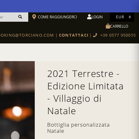
COME RAGGIUNGERCI
LOGIN
CARRELLO
Cantina toscana con vendita diretta di vini ed esperienze in tutta Italia
OKING@TORCIANO.COM
|
CONTATTACI
|
+39 0577 950055
Scuola Di Cucina & Degustazioni
BOTTEGA TORCIANO RESTAURANT
2021 Terrestre -
Edizione Limitata
- Villaggio di
Natale
Bottiglia personalizzata
Natale