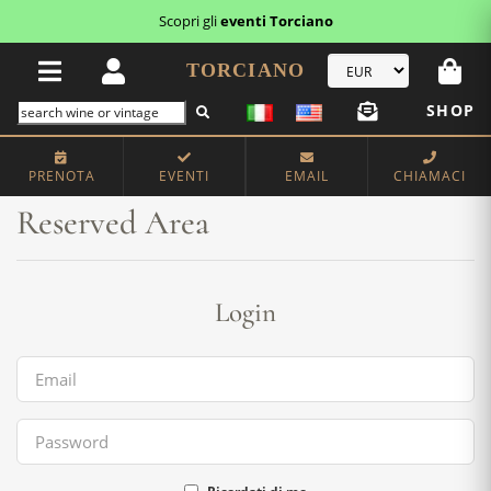
Scopri gli
eventi Torciano
TORCIANO
SHOP
Home
Reserved Area
PRENOTA
EVENTI
EMAIL
CHIAMACI
Reserved Area
Login