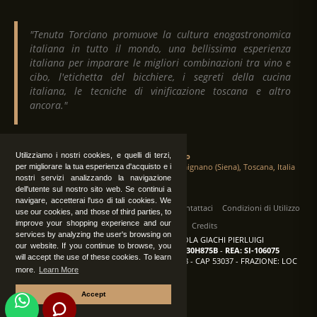
"Tenuta Torciano promuove la cultura enogastronomica
italiana in tutto il mondo, una bellissima esperienza
italiana per imparare le migliori combinazioni tra vino e
cibo, l'etichetta del bicchiere, i segreti della cucina
italiana, le tecniche di vinificazione toscana e altro
ancora."
Utilizziamo i nostri cookies, e quelli di terzi,
Tenuta Torciano
Via Crocetta 16, Loc. Ulignano 53037 San Gimignano (Siena), Toscana, Italia
per migliorare la tua esperienza d'acquisto e i
nostri servizi analizzando la navigazione
dell'utente sul nostro sito web. Se continui a
navigare, accetterai l'uso di tali cookies. We
Tutti i diritti sono riservati
|
Operatori
Contattaci
Condizioni di Utilizzo
use our cookies, and those of third parties, to
improve your shopping experience and our
Privacy
Albo Fornitori
Credits
services by analyzing the user's browsing on
TENUTA TORCIANO AZIENDA AGRICOLA GIACHI PIERLUIGI
our website. If you continue to browse, you
P.IVA: IT00375840527
-
C.F.: GCHPLG62C30H875B
-
REA: SI-106075
will accept the use of these cookies. To learn
Sede: SAN GIMIGNANO (SI) - VIA CROCETTA 18 - CAP 53037 - FRAZIONE: LOC
more.
Learn More
ULIGNANO
Accept