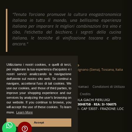
"Tenuta Torciano promuove la cultura enogastronomica
italiana in tutto il mondo, una bellissima esperienza
italiana per imparare le migliori combinazioni tra vino e
cibo, l'etichetta del bicchiere, i segreti della cucina
italiana, le tecniche di vinificazione toscana e altro
ancora."
Utilizziamo i nostri cookies, e quelli di terzi,
Tenuta Torciano
Via Crocetta 16, Loc. Ulignano 53037 San Gimignano (Siena), Toscana, Italia
per migliorare la tua esperienza d'acquisto e i
nostri servizi analizzando la navigazione
dell'utente sul nostro sito web. Se continui a
navigare, accetterai l'uso di tali cookies. We
Tutti i diritti sono riservati
|
Operatori
Contattaci
Condizioni di Utilizzo
use our cookies, and those of third parties, to
improve your shopping experience and our
Privacy
Albo Fornitori
Credits
services by analyzing the user's browsing on
TENUTA TORCIANO AZIENDA AGRICOLA GIACHI PIERLUIGI
our website. If you continue to browse, you
P.IVA: IT00375840527
-
C.F.: GCHPLG62C30H875B
-
REA: SI-106075
will accept the use of these cookies. To learn
Sede: SAN GIMIGNANO (SI) - VIA CROCETTA 18 - CAP 53037 - FRAZIONE: LOC
more.
Learn More
ULIGNANO
Accept