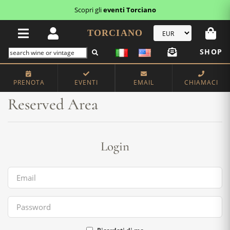
Scopri gli
eventi Torciano
TORCIANO
SHOP
Home
Reserved Area
PRENOTA
EVENTI
EMAIL
CHIAMACI
Reserved Area
Login