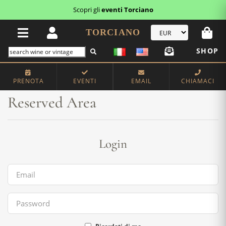
Scopri gli
eventi Torciano
TORCIANO
SHOP
Home
Reserved Area
PRENOTA
EVENTI
EMAIL
CHIAMACI
Reserved Area
Login