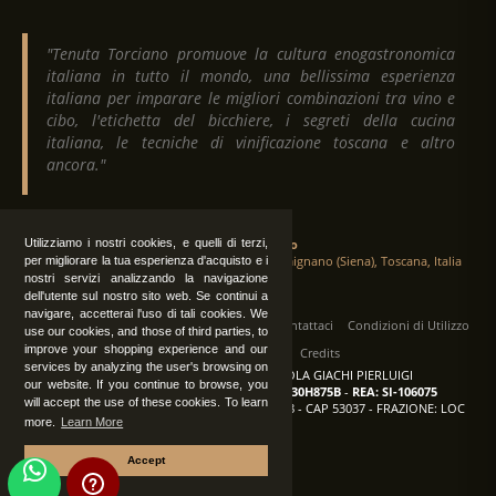
"Tenuta Torciano promuove la cultura enogastronomica
italiana in tutto il mondo, una bellissima esperienza
italiana per imparare le migliori combinazioni tra vino e
cibo, l'etichetta del bicchiere, i segreti della cucina
italiana, le tecniche di vinificazione toscana e altro
ancora."
Utilizziamo i nostri cookies, e quelli di terzi,
Tenuta Torciano
Via Crocetta 16, Loc. Ulignano 53037 San Gimignano (Siena), Toscana, Italia
per migliorare la tua esperienza d'acquisto e i
nostri servizi analizzando la navigazione
dell'utente sul nostro sito web. Se continui a
navigare, accetterai l'uso di tali cookies. We
Tutti i diritti sono riservati
|
Operatori
Contattaci
Condizioni di Utilizzo
use our cookies, and those of third parties, to
improve your shopping experience and our
Privacy
Albo Fornitori
Credits
services by analyzing the user's browsing on
TENUTA TORCIANO AZIENDA AGRICOLA GIACHI PIERLUIGI
our website. If you continue to browse, you
P.IVA: IT00375840527
-
C.F.: GCHPLG62C30H875B
-
REA: SI-106075
will accept the use of these cookies. To learn
Sede: SAN GIMIGNANO (SI) - VIA CROCETTA 18 - CAP 53037 - FRAZIONE: LOC
more.
Learn More
ULIGNANO
Accept