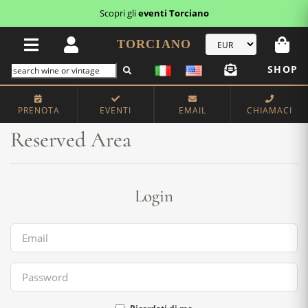
Scopri gli
eventi Torciano
TORCIANO
SHOP
Home
Reserved Area
PRENOTA
EVENTI
EMAIL
CHIAMACI
Reserved Area
Login