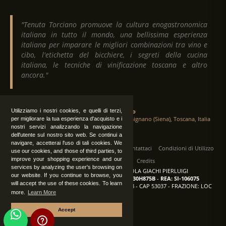
"Tenuta Torciano promuove la cultura enogastronomica
italiana in tutto il mondo, una bellissima esperienza
italiana per imparare le migliori combinazioni tra vino e
cibo, l'etichetta del bicchiere, i segreti della cucina
italiana, le tecniche di vinificazione toscana e altro
ancora."
Utilizziamo i nostri cookies, e quelli di terzi,
Tenuta Torciano
Via Crocetta 16, Loc. Ulignano 53037 San Gimignano (Siena), Toscana, Italia
per migliorare la tua esperienza d'acquisto e i
nostri servizi analizzando la navigazione
dell'utente sul nostro sito web. Se continui a
navigare, accetterai l'uso di tali cookies. We
Tutti i diritti sono riservati
|
Operatori
Contattaci
Condizioni di Utilizzo
use our cookies, and those of third parties, to
improve your shopping experience and our
Privacy
Albo Fornitori
Credits
services by analyzing the user's browsing on
TENUTA TORCIANO AZIENDA AGRICOLA GIACHI PIERLUIGI
our website. If you continue to browse, you
P.IVA: IT00375840527
-
C.F.: GCHPLG62C30H875B
-
REA: SI-106075
will accept the use of these cookies. To learn
Sede: SAN GIMIGNANO (SI) - VIA CROCETTA 18 - CAP 53037 - FRAZIONE: LOC
more.
Learn More
ULIGNANO
Accept