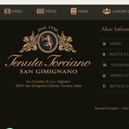
VIDEO
PRESS
NEWS
LAVORA 
Altre Infor
EVENTI
RICETTE E 
SPEDIZION
APERTO TUT
Via Crocetta 16, Loc. Ulignano
53037 San Gimignano (Siena), Toscana, Italia
BOTTEGA T
Tenuta Torciano -
Tutti