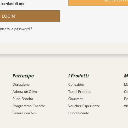
Ricordati di me
LOGIN
ticato la password ?
Partecipa
I Prodotti
M
Donazione
Collezioni
Ma
Adotta un Olivo
Tutti i Prodotti
Ce
Punti Fedelta
Gourmet
Ev
Programma Coccole
Voucher Esperienze
Vi
Lavora con Noi
Buoni Sconto