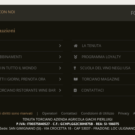
CON NOI
F
mazioni
LA TENUTA
ABBINAMENTI
PROGRAMMA LOYALTY
I IN TUTTO IL MONDO
SCUOLA DEL VINO NEGLI USA
TI I GIORNI, PRENOTA ORA
TORCIANO MAGAZINE
ORCIANO RISTORANTE WINE BAR
CONTATTACI
 i diritti sono riservati
|
Operatori
Contattaci
Condizioni di Utilizzo
Privacy
A
TENUTA TORCIANO AZIENDA AGRICOLA GIACHI PIERLUIGI
P.IVA: IT00375840527
-
C.F.: GCHPLG62C30H875B
-
REA: SI-106075
Sede: SAN GIMIGNANO (SI) - VIA CROCETTA 18 - CAP 53037 - FRAZIONE: LOC ULIGNAN