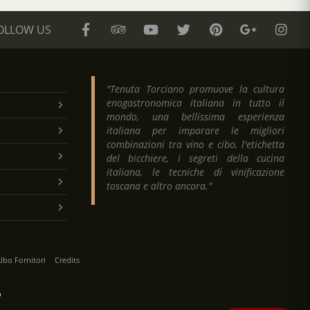
OLLOW US
"Tenuta Torciano promuove la cultura
enogastronomica italiana in tutto il
mondo, una bellissima esperienza
italiana per imparare le migliori
combinazioni tra vino e cibo, l'etichetta
del bicchiere, i segreti della cucina
italiana, le tecniche di vinificazione
toscana e altro ancora."
lbo Fornitori
Credits
O