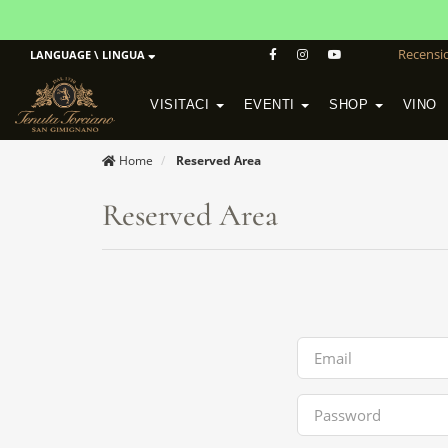
Recensio
LANGUAGE \ LINGUA
VISITACI
EVENTI
SHOP
VINO
POGGIO MORETO IN SCANSANO
CANTINA ALTEZZA IN SAN GIMIGNANO
Home
Reserved Area
Reserved Area