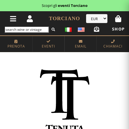
Scopri i
buoni regalo
TORCIANO
SHOP
PRENOTA
EVENTI
EMAIL
CHIAMACI