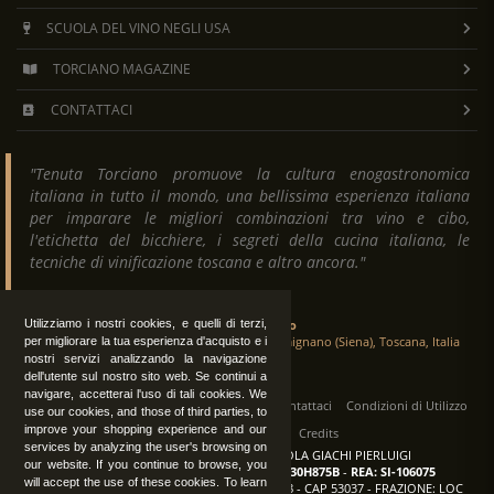
SCUOLA DEL VINO NEGLI USA
TORCIANO MAGAZINE
CONTATTACI
"Tenuta Torciano promuove la cultura enogastronomica
italiana in tutto il mondo, una bellissima esperienza italiana
per imparare le migliori combinazioni tra vino e cibo,
l'etichetta del bicchiere, i segreti della cucina italiana, le
tecniche di vinificazione toscana e altro ancora."
Tenuta Torciano
Utilizziamo i nostri cookies, e quelli di terzi,
Via Crocetta 16, Loc. Ulignano 53037 San Gimignano (Siena), Toscana, Italia
per migliorare la tua esperienza d'acquisto e i
nostri servizi analizzando la navigazione
dell'utente sul nostro sito web. Se continui a
navigare, accetterai l'uso di tali cookies. We
Tutti i diritti sono riservati
|
Operatori
Contattaci
Condizioni di Utilizzo
use our cookies, and those of third parties, to
improve your shopping experience and our
Privacy
Albo Fornitori
Credits
services by analyzing the user's browsing on
TENUTA TORCIANO AZIENDA AGRICOLA GIACHI PIERLUIGI
our website. If you continue to browse, you
P.IVA: IT00375840527
-
C.F.: GCHPLG62C30H875B
-
REA: SI-106075
will accept the use of these cookies. To learn
Sede: SAN GIMIGNANO (SI) - VIA CROCETTA 18 - CAP 53037 - FRAZIONE: LOC