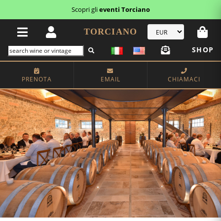
Scopri i
buoni regalo
TORCIANO
SHOP
PRENOTA
EMAIL
CHIAMACI