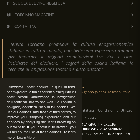
SCUOLA DEL VINO NEGLI USA
TORCIANO MAGAZINE
CONTATTACI
"Tenuta Torciano promuove la cultura enogastronomica
italiana in tutto il mondo, una bellissima esperienza italiana
per imparare le migliori combinazioni tra vino e cibo,
l'etichetta del bicchiere, i segreti della cucina italiana, le
tecniche di vinificazione toscana e altro ancora."
Tenuta Torciano
Utilizziamo i nostri cookies, e quelli di terzi,
Via Crocetta 16, Loc. Ulignano 53037 San Gimignano (Siena), Toscana, Italia
per migliorare la tua esperienza d'acquisto e i
nostri servizi analizzando la navigazione
dell'utente sul nostro sito web. Se continui a
navigare, accetterai l'uso di tali cookies. We
Tutti i diritti sono riservati
|
Operatori
Contattaci
Condizioni di Utilizzo
use our cookies, and those of third parties, to
improve your shopping experience and our
Privacy
Albo Fornitori
Credits
services by analyzing the user's browsing on
TENUTA TORCIANO AZIENDA AGRICOLA GIACHI PIERLUIGI
our website. If you continue to browse, you
P.IVA: IT00375840527
-
C.F.: GCHPLG62C30H875B
-
REA: SI-106075
will accept the use of these cookies. To learn
Sede: SAN GIMIGNANO (SI) - VIA CROCETTA 18 - CAP 53037 - FRAZIONE: LOC
more.
Learn More
ULIGNANO