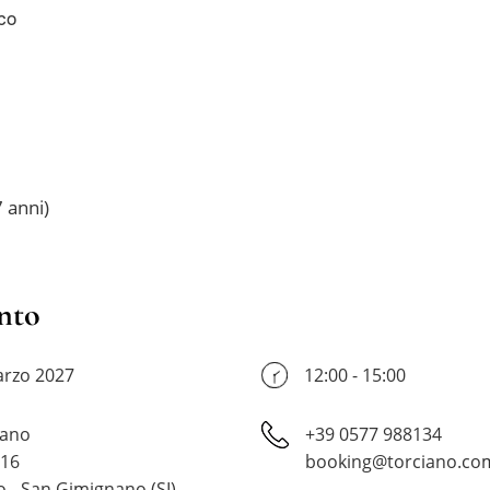
co
7 anni)
nto
arzo 2027
12:00 - 15:00
iano
+39 0577 988134
 16
booking@torciano.co
o - San Gimignano (SI)