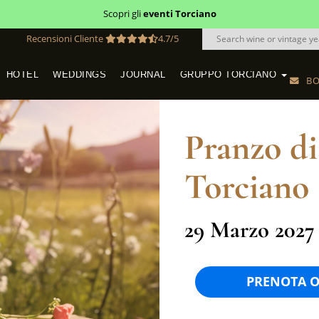
Scopri i
buoni regalo
Recensioni Cliente
4.7/5
HOTEL
WEDDINGS
JOURNAL
GRUPPO TORCIANO
BO
VINEYARD WEDDINGS IN TUSCANY
SAN QUIRICO IN SAN GIMIGNANO
HOTEL TORCIANO "VECCHIO ASILO"
Pranzo di
Torciano
29 Marzo 2027 |
PRENOTA 