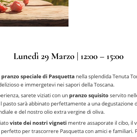
Lunedì 29 Marzo | 12:00 – 15:00
n
pranzo speciale di Pasquetta
nella splendida Tenuta Tor
delizioso e immergetevi nei sapori della Toscana.
rienza, sarete viziati con un
pranzo squisito
servito nel
Il pasto sarà abbinato perfettamente a una degustazione de
iale e del nostro olio extra vergine di oliva.
iato
viste dei nostri vigneti
mentre assaporate il cibo, il v
o perfetto per trascorrere Pasquetta con amici e familiari. 