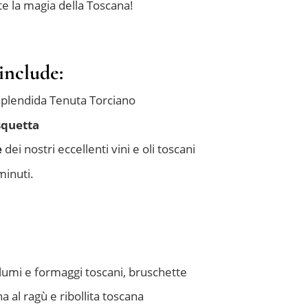
te la magia della Toscana!
include:
splendida Tenuta Torciano
squetta
e
dei nostri eccellenti vini e oli toscani
minuti.
umi e formaggi toscani, bruschette
 al ragù e ribollita toscana