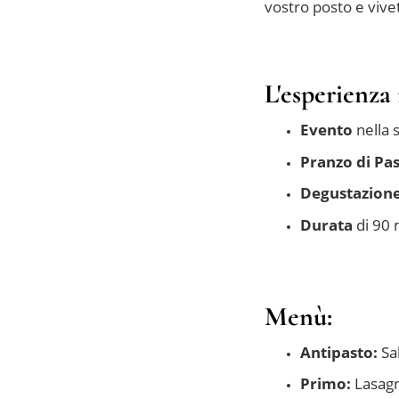
vostro posto e vive
L'esperienza 
Evento
nella 
Pranzo di Pa
Degustazion
Durata
di 90 
Menù:
Antipasto:
Sal
Primo:
Lasagna