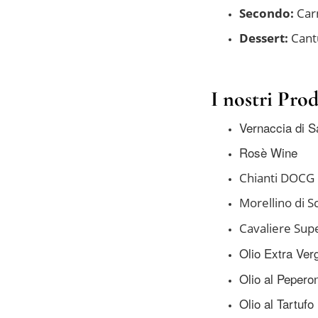
Secondo:
Car
Dessert:
Cantu
I nostri Pro
Vernaccia di 
Rosè Wine
Chianti DOCG
Morellino di 
Cavaliere Sup
Olio Extra Verg
Olio al Pepero
Olio al Tartufo