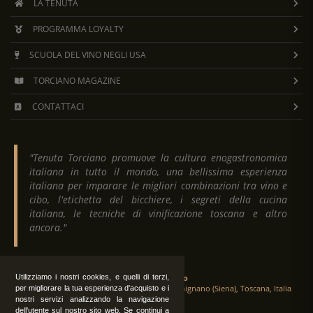
LA TENUTA
PROGRAMMA LOYALTY
SCUOLA DEL VINO NEGLI USA
TORCIANO MAGAZINE
CONTATTACI
"Tenuta Torciano promuove la cultura enogastronomica
italiana in tutto il mondo, una bellissima esperienza
italiana per imparare le migliori combinazioni tra vino e
cibo, l'etichetta del bicchiere, i segreti della cucina
italiana, le tecniche di vinificazione toscana e altro
ancora."
Tenuta Torciano
Utilizziamo i nostri cookies, e quelli di terzi,
Via Crocetta 16, Loc. Ulignano 53037 San Gimignano (Siena), Toscana, Italia
per migliorare la tua esperienza d'acquisto e i
nostri servizi analizzando la navigazione
dell'utente sul nostro sito web. Se continui a