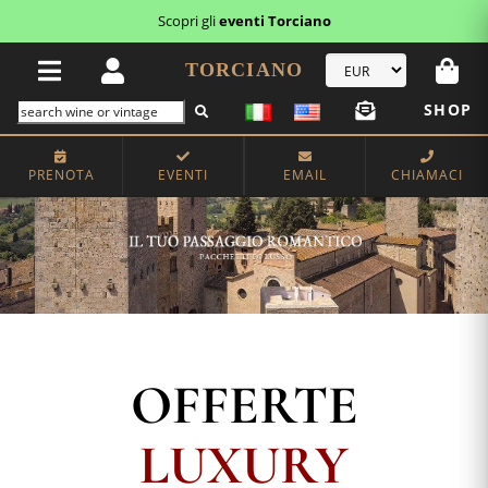
Scopri i
buoni regalo
TORCIANO
SHOP
PRENOTA
EVENTI
EMAIL
CHIAMACI
OFFERTE
LUXURY