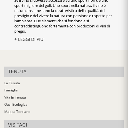
Se il vino si dovesse accostare ad uno sport non c'è uno
sport migliore del golf. Uno sport nella natura, il vino è
natura. Insieme sono la caratteristica della qualità, del
prestigio e del vivere la natura con passione e rispetto per
l'ambiente. Due elementi che si fondono e si
contraddistinguono fortemente con produzioni di vini di
pregio.
+ LEGGI DI PIU'
TENUTA
La Tenuta
Famiglia
Vita in Tenuta
Oasi Ecologica
Mappa Torciano
VISITACI