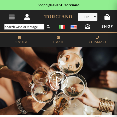
Scopri i
buoni regalo
TORCIANO
SHOP
PRENOTA
EMAIL
CHIAMACI