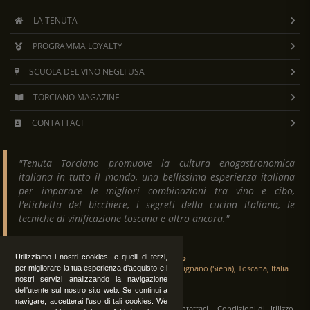
LA TENUTA
PROGRAMMA LOYALTY
SCUOLA DEL VINO NEGLI USA
TORCIANO MAGAZINE
CONTATTACI
"Tenuta Torciano promuove la cultura enogastronomica
italiana in tutto il mondo, una bellissima esperienza italiana
per imparare le migliori combinazioni tra vino e cibo,
l'etichetta del bicchiere, i segreti della cucina italiana, le
tecniche di vinificazione toscana e altro ancora."
Utilizziamo i nostri cookies, e quelli di terzi,
Tenuta Torciano
Via Crocetta 16, Loc. Ulignano 53037 San Gimignano (Siena), Toscana, Italia
per migliorare la tua esperienza d'acquisto e i
nostri servizi analizzando la navigazione
dell'utente sul nostro sito web. Se continui a
navigare, accetterai l'uso di tali cookies. We
Tutti i diritti sono riservati
|
Operatori
Contattaci
Condizioni di Utilizzo