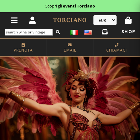
Scopri i
buoni regalo
TORCIANO
SHOP
PRENOTA
EMAIL
CHIAMACI