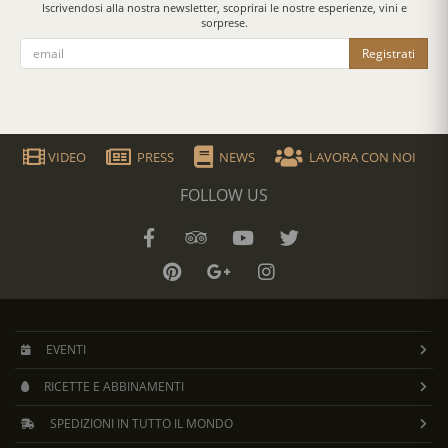
Iscrivendosi alla nostra newsletter, scoprirai le nostre esperienze, vini e
sorprese.
Registrati
VIDEO
PRESS
NEWS
LAVORA CON NOI
FOLLOW US
EVENTI
RICETTE E ABBINAMENTI
SPEDIZIONI IN TUTTO IL MONDO