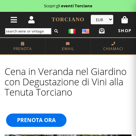
Scopri i
buoni regalo
TORCIANO
SHOP
PRENOTA
EMAIL
CHIAMACI
Cena in Veranda nel Giardino
con Degustazione di Vini alla
Tenuta Torciano
PRENOTA ORA