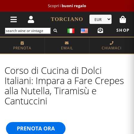
Scopri i
buoni regalo
TORCIANO
SHOP
PRENOTA
EMAIL
CHIAMACI
Corso di Cucina di Dolci
Italiani: Impara a Fare Crepes
alla Nutella, Tiramisù e
Cantuccini
PRENOTA ORA