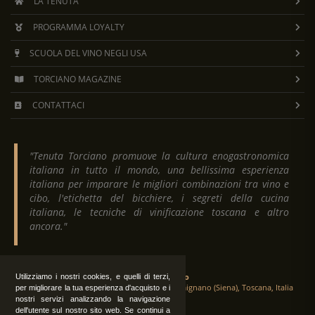
LA TENUTA
PROGRAMMA LOYALTY
SCUOLA DEL VINO NEGLI USA
TORCIANO MAGAZINE
CONTATTACI
"Tenuta Torciano promuove la cultura enogastronomica
italiana in tutto il mondo, una bellissima esperienza
italiana per imparare le migliori combinazioni tra vino e
cibo, l'etichetta del bicchiere, i segreti della cucina
italiana, le tecniche di vinificazione toscana e altro
ancora."
Tenuta Torciano
Utilizziamo i nostri cookies, e quelli di terzi,
Via Crocetta 16, Loc. Ulignano 53037 San Gimignano (Siena), Toscana, Italia
per migliorare la tua esperienza d'acquisto e i
nostri servizi analizzando la navigazione
dell'utente sul nostro sito web. Se continui a