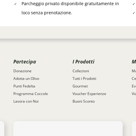
Parcheggio privato disponibile gratuitamente in
loco senza prenotazione.
Partecipa
I Prodotti
M
Donazione
Collezioni
Ma
Adotta un Olivo
Tutti i Prodotti
Ce
Punti Fedelta
Gourmet
Ev
Programma Coccole
Voucher Esperienze
Vi
Lavora con Noi
Buoni Sconto