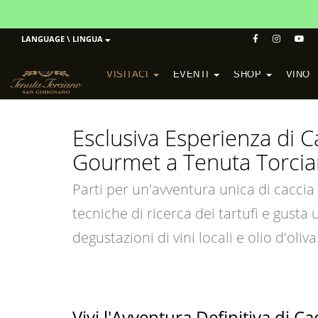
LANGUAGE \ LINGUA
VISITACI
EVENTI
SHOP
VINO
POGGIO MORETO IN SCANSANO
CANTINA ALTEZZA IN SAN GIMIGNANO
Esclusiva Esperienza di C
Gourmet a Tenuta Torci
Parti per un'avventura unica di caccia 
tecniche di ricerca dei tartufi e gus
degustazioni di vini locali e olio d'oliva
Vivi l'Avventura Definitiva di Ca