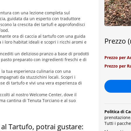
ventura con una lezione completa sul
ccia, guidata da un esperto con traduttore
scono la crescita dei tartufi e approfondisci
food.
mante ora di caccia al tartufo con una guida
Prezzo (
i loro habitat ideali e scopri i ricchi aromi e
oncediti un delizioso pranzo a base di prodotti
Prezzo per A
 pasto preparato con ingredienti freschi e di
Prezzo per Ra
la tua esperienza culinaria con una
ompagnati da stuzzichini locali. Scopri i
se di tartufo e vivi una vera esperienza di
ccolti al nostro Welcome Center, dove il
sima cantina di Tenuta Torciano e al suo
Politica di C
prenotazione
Tutti i pacche
l Tartufo, potrai gustare: