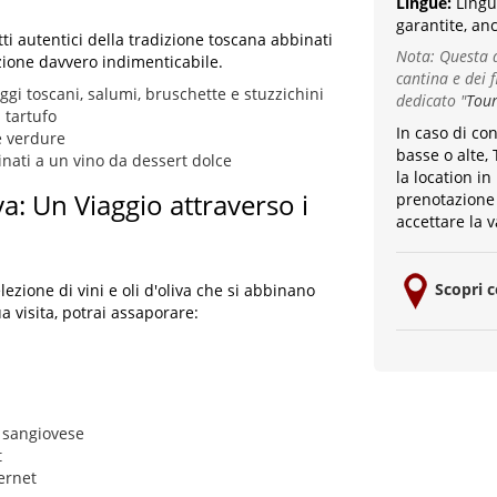
Lingue:
Lingu
garantite, anc
ti autentici della tradizione toscana abbinati
Nota: Questa d
azione davvero indimenticabile.
cantina e dei fi
gi toscani, salumi, bruschette e stuzzichini
dedicato
"
Tour
l tartufo
In caso di co
e verdure
basse o alte, 
inati a un vino da dessert dolce
la location in
va: Un Viaggio attraverso i
prenotazione 
accettare la v
Scopri 
zione di vini e oli d'oliva che si abbinano
a visita, potrai assaporare:
 sangiovese
t
ernet