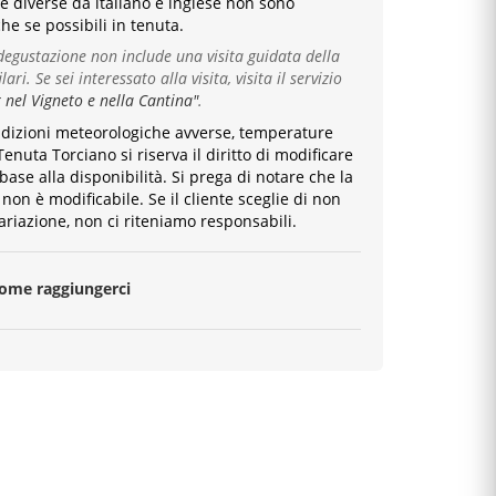
e diverse da italiano e inglese
non sono
he se possibili in tenuta.
egustazione non include una visita guidata della
lari. Se sei interessato alla visita, visita il servizio
 nel Vigneto e nella Cantina"
.
ndizioni meteorologiche avverse, temperature
Tenuta Torciano si riserva il diritto di modificare
 base alla disponibilità. Si prega di notare che la
non è modificabile. Se il cliente sceglie di non
ariazione, non ci riteniamo responsabili.
come raggiungerci