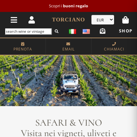
Scopri i
buoni regalo
TORCIANO
SHOP
PRENOTA
EMAIL
CHIAMACI
SAFARI & VINO
Visita nei vigneti, uliveti e